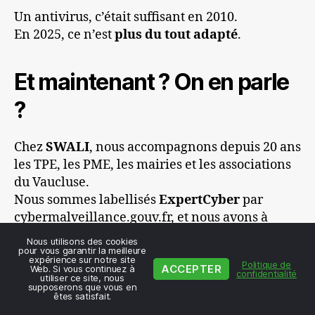
Un antivirus, c’était suffisant en 2010.
En 2025, ce n’est
plus du tout adapté
.
Et maintenant ? On en parle
?
Chez
SWALI
, nous accompagnons depuis 20 ans
les TPE, les PME, les mairies et les associations
du Vaucluse.
Nous sommes labellisés
ExpertCyber
par
cybermalveillance.gouv.fr, et nous avons à
cœur de
vulgariser et simplifier la sécurité
Nous utilisons des cookies
pour vous garantir la meilleure
numérique
pour qu’elle soit réellement
expérience sur notre site
Politique de
ACCEPTER
adoptée.
Web. Si vous continuez à
confidentialité
utiliser ce site, nous
supposerons que vous en
êtes satisfait.