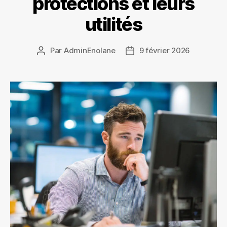
protections et leurs
utilités
Par
AdminEnolane
9 février 2026
Auteur
Date
de
de
l’article
l’article