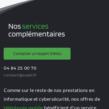
Vous implémentez le télétravail dans 
votre structure ? Vos missions 
Nos 
services
requièrent l'envoi ponctuel de personnel 
complémentaires
à l'étranger ? Pour ces situations, et pour 
toutes les autres, les forfaits SWALI 
évoluent avec vos demandes, mois après 
Contacter un expert SWALI
mois.
04 84 25 00 70
﻿contact@swali.fr
Comme sur le reste de nos prestations en 
informatique et cybersécurité, nos offres de 
téléphonie mobile
 bénéficient d'un service 