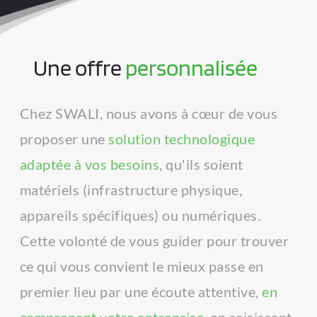
éventail de fonctions est personnalisable 
selon les exigences de votre entreprise. 
Une offre 
personnalisée
En revanche, le cœur de l'offre est le 
même partout : vous apporter la 
Chez SWALI, nous avons à cœur de vous 
meilleure couverture réseau possible sur 
proposer une 
solution technologique 
chaque ligne souscrite, et vous garantir 
adaptée à vos besoins
, qu'ils soient 
la flexibilité de vos options, ainsi qu'un 
matériels (infrastructure physique, 
prix avantageux, ajusté selon les besoins.
appareils spécifiques) ou numériques. 
En travaillant avec les trois opérateurs 
Cette volonté de vous guider pour trouver 
majeurs français (Bouygues, Orange et 
ce qui vous convient le mieux passe en 
SFR), nous mettons à votre disposition 
premier lieu par une écoute attentive, 
en 
une couverture réseau maximale, idéale 
comprenant votre entreprise
, en saisissant 