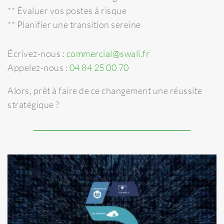
** Évaluer vos postes à risque
** Planifier une transition sereine
Écrivez-nous :
commercial@swali.fr
Appelez-nous :
04 84 25 00 70
Alors, prêt à faire de ce changement une réussite
stratégique ?