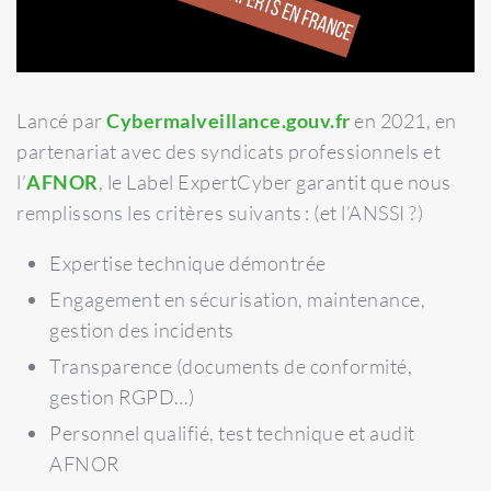
Lancé par
Cybermalveillance.gouv.fr
en 2021, en
partenariat avec des syndicats professionnels et
l’
AFNOR
, le Label ExpertCyber garantit que nous
remplissons les critères suivants : (et l’ANSSI ?)
Expertise technique démontrée
Engagement en sécurisation, maintenance,
gestion des incidents
Transparence (documents de conformité,
gestion RGPD…)
Personnel qualifié, test technique et audit
AFNOR